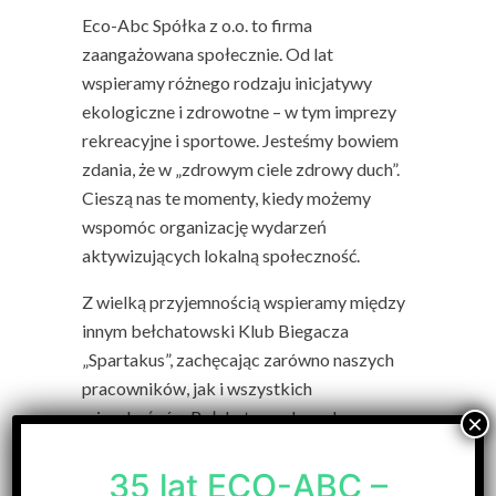
Eco-Abc Spółka z o.o. to firma
zaangażowana społecznie. Od lat
wspieramy różnego rodzaju inicjatywy
ekologiczne i zdrowotne – w tym imprezy
rekreacyjne i sportowe. Jesteśmy bowiem
zdania, że w „zdrowym ciele zdrowy duch”.
Cieszą nas te momenty, kiedy możemy
wspomóc organizację wydarzeń
aktywizujących lokalną społeczność.
Z wielką przyjemnością wspieramy między
innym bełchatowski Klub Biegacza
„Spartakus”, zachęcając zarówno naszych
pracowników, jak i wszystkich
mieszkańców Bełchatowa do ruchu na
świeżym powietrzu.
35 lat ECO-ABC –