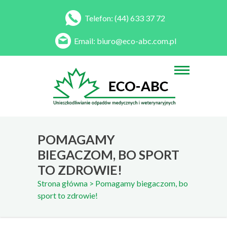
Telefon:
(44) 633 37 72
Email:
biuro@eco-abc.com.pl
POMAGAMY
BIEGACZOM, BO SPORT
TO ZDROWIE!
Strona główna
> Pomagamy biegaczom, bo
sport to zdrowie!