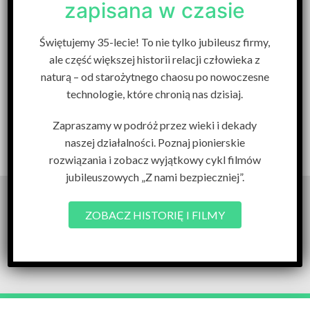
zapisana w czasie
właścicielem jest ALBA Południe Polska Sp.
z o.o. z siedzibą w Dąbrowie Górniczej.
Świętujemy 35-lecie! To nie tylko jubileusz firmy,
Oświadczamy, że nie jesteśmy w żaden
ale część większej historii relacji człowieka z
sposób powiązani z tą spółką, a znak
naturą – od starożytnego chaosu po nowoczesne
towarowy wykorzystywaliśmy bez jej
technologie, które chronią nas dzisiaj.
wiedzy i zgody.
Zapraszamy w podróż przez wieki i dekady
Wróć
naszej działalności. Poznaj pionierskie
rozwiązania i zobacz wyjątkowy cykl filmów
jubileuszowych „Z nami bezpieczniej”.
Odwiedź nas również
ZOBACZ HISTORIĘ I FILMY
na: