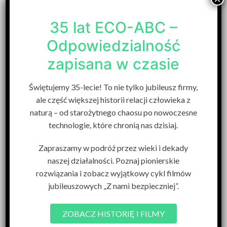
znalazła się w gronie laureatów jednej z
najbardziej prestiżowych nagród
35 lat ECO-ABC –
biznesowych – Diamentów Forbesa 2024.
Odpowiedzialność
Jest to prestiżowy ranking, w którym
zapisana w czasie
wyróżniane są wiarygodne firmy osiągające
najlepsze wyniki finansowe.
Świętujemy 35-lecie! To nie tylko jubileusz firmy,
ale część większej historii relacji człowieka z
Zostaliśmy wyróżnieni jako jedna z
naturą – od starożytnego chaosu po nowoczesne
najbardziej dynamicznie rozwijających się
technologie, które chronią nas dzisiaj.
firm w Polsce.
Zapraszamy w podróż przez wieki i dekady
Tego sukcesu nie byłoby bez naszych
naszej działalności. Poznaj pionierskie
pracowników, partnerów i klientów.
rozwiązania i zobacz wyjątkowy cykl filmów
jubileuszowych „Z nami bezpieczniej”.
Dziękujemy za Wasze zaufanie i wsparcie!
ZOBACZ HISTORIĘ I FILMY
Wróć