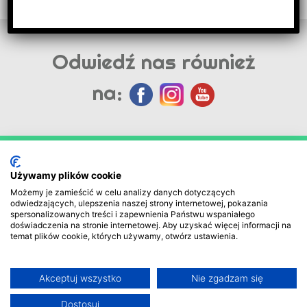
Odwiedź nas również
na:
Używamy plików cookie
Możemy je zamieścić w celu analizy danych dotyczących
odwiedzających, ulepszenia naszej strony internetowej, pokazania
spersonalizowanych treści i zapewnienia Państwu wspaniałego
doświadczenia na stronie internetowej. Aby uzyskać więcej informacji na
temat plików cookie, których używamy, otwórz ustawienia.
© 2018 ECO-ABC Sp. z o.o. | tel: (44) 633 37 72
| email:
biuro@eco-abc.com.pl
.
Projekt i wykonanie:
ITCENTER.PL
Akceptuj wszystko
Nie zgadzam się
RODO – Klauzula informacyjna
Dostosuj