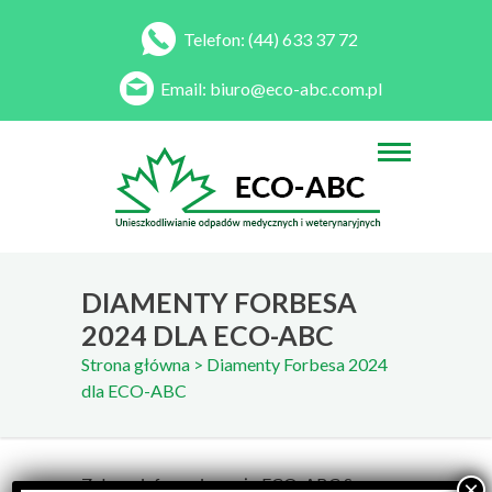
Telefon:
(44) 633 37 72
Email:
biuro@eco-abc.com.pl
DIAMENTY FORBESA
2024 DLA ECO-ABC
Strona główna
> Diamenty Forbesa 2024
dla ECO-ABC
Z dumą informujemy, że ECO-ABC Sp. o.o.