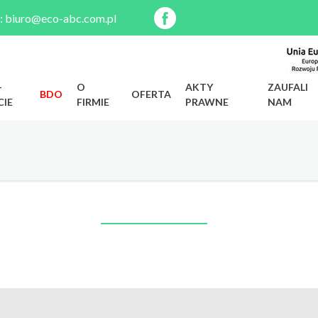
:
biuro@eco-abc.com.pl
-
O
AKTY
ZAUFALI
BDO
OFERTA
CIE
FIRMIE
PRAWNE
NAM