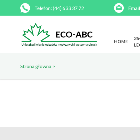
Telefon:
(44) 633 37 72
Email
35
HOME
LE
Strona główna
>